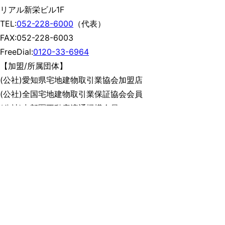
リアル新栄ビル1F
TEL:
052-228-6000
（代表）
FAX:052-228-6003
FreeDial:
0120-33-6964
【加盟/所属団体】
(公社)愛知県宅地建物取引業協会加盟店
(公社)全国宅地建物取引業保証協会会員
(公社)中部圏不動産流通機構会員
(一社)リノベーション協議会会員
東海地区不動産流通協会トレックグループ
名古屋商工会議所
宅地建物取引業 愛知県知事 (6) 第 19189 号
建設業 愛知県知事 ( 般 -3) 第 108202号
愛知県知事承認 (18 地産 ) 第 870 号
株式会社リアルは「中小企業新事業活動促進法」に基づき、愛
知県より「中小企業経営革新支援」を受けています。