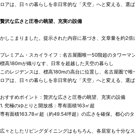
ロアは、日々の暮らしを非日常的な「天空」へと変える、選ば
贅沢な広さと圧巻の眺望、充実の設備
かしこまりました。提示された内容に基づき、文章量を約2倍
プレミアム・スカイライフ：名古屋圏唯一50階超のタワーマ
標高180mが織りなす、日常を超越した天空の暮らし
このレジデンスは、標高180mの高台に位置し、名古屋圏で唯
ロアは、日々の暮らしを非日常的な「天空」へと変える、選ば
おすすめポイント：贅沢な広さと圧巻の眺望、充実の設備
1. 究極のゆとりと開放感：専有面積163㎡超
専有面積163.78㎡超（約49.54坪超）の広さを確保。都
広々としたリビングダイニングはもちろん、各居室も十分なス