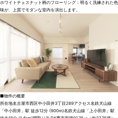
ホワイトチェスナット柄のフローリング：明るく洗練された色
味が、上質でモダンな室内を演出します。
■物件の概要
所在地名古屋市西区中小田井3丁目289アクセス名鉄犬山線
「中小田井」駅 徒歩12分 (900m)名鉄犬山線「上小田井」駅
徒歩18分 (1.4km)間取り3LDK専有面積91.76㎡（約27.75坪）