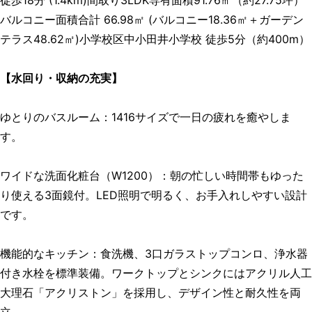
バルコニー面積合計 66.98㎡ (バルコニー18.36㎡＋ガーデン
テラス48.62㎡)小学校区中小田井小学校 徒歩5分（約400m）
【水回り・収納の充実】
ゆとりのバスルーム：1416サイズで一日の疲れを癒やしま
す。
ワイドな洗面化粧台（W1200）：朝の忙しい時間帯もゆった
り使える3面鏡付。LED照明で明るく、お手入れしやすい設計
です。
機能的なキッチン：食洗機、3口ガラストップコンロ、浄水器
付き水栓を標準装備。ワークトップとシンクにはアクリル人工
大理石「アクリストン」を採用し、デザイン性と耐久性を両
立。