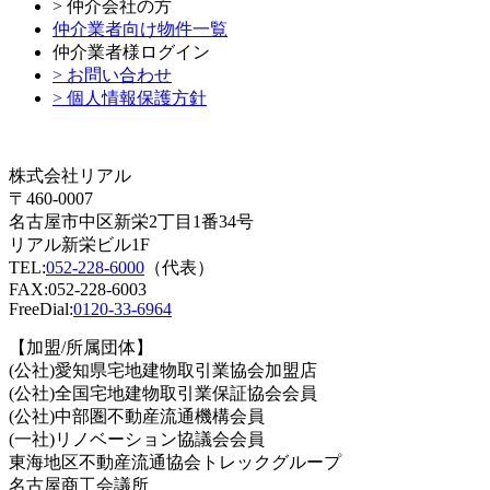
> 仲介会社の方
仲介業者向け物件一覧
仲介業者様ログイン
> お問い合わせ
> 個人情報保護方針
株式会社リアル
〒460-0007
名古屋市中区新栄2丁目1番34号
リアル新栄ビル1F
TEL:
052-228-6000
（代表）
FAX:052-228-6003
FreeDial:
0120-33-6964
【加盟/所属団体】
(公社)愛知県宅地建物取引業協会加盟店
(公社)全国宅地建物取引業保証協会会員
(公社)中部圏不動産流通機構会員
(一社)リノベーション協議会会員
東海地区不動産流通協会トレックグループ
名古屋商工会議所